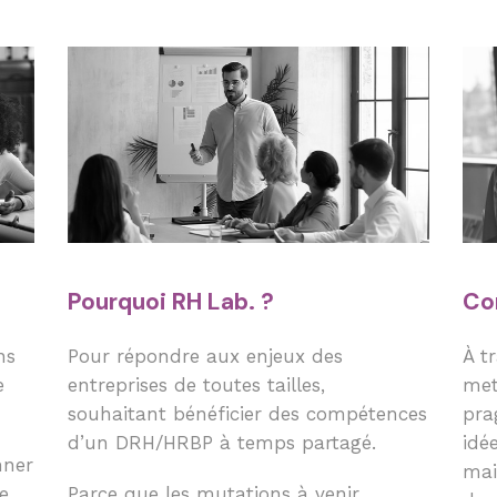
Pourquoi RH Lab. ?
Co
ns
Pour répondre aux enjeux des
À t
e
entreprises de toutes tailles,
met
souhaitant bénéficier des compétences
pra
d’un DRH/HRBP à temps partagé.
idé
nner
mai
e
Parce que les mutations à venir