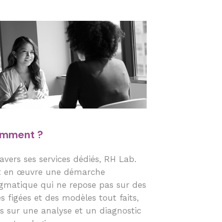
mment ?
ravers ses services dédiés, RH Lab.
 en œuvre une démarche
gmatique qui ne repose pas sur des
es figées et des modèles tout faits,
s sur une analyse et un diagnostic