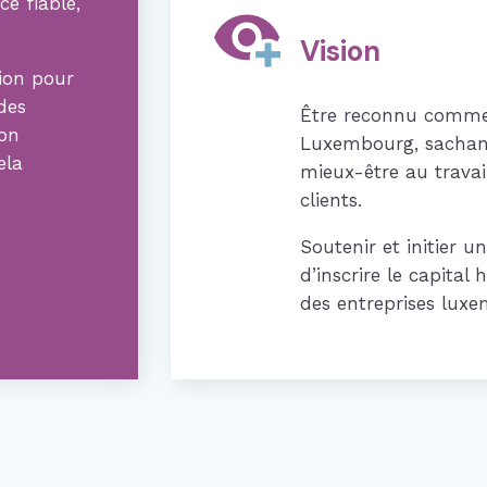
ce fiable,
Vision
ion pour
des
Être reconnu comme 
ion
Luxembourg, sachant
ela
mieux-être au travai
clients.
Soutenir et initier 
d’inscrire le capital
des entreprises luxe