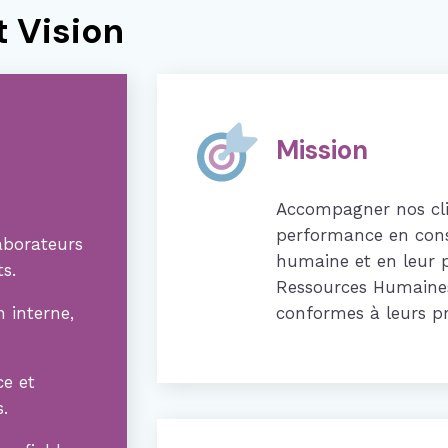
t Vision
Mission
Accompagner nos cli
performance en cons
aborateurs
humaine et en leur 
ts.
Ressources Humaines
n interne,
conformes à leurs pri
ce et
.