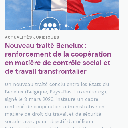
ACTUALITÉS JURIDIQUES
Carte bleue européenne :
n
relèvement du seuil salarial
Le régime applicable à la carte bleue
européenne au Luxembourg a de nouveau été
ajusté par un règlement ministériel du 23
février 2026, publié le 27 février 2026. Ce texte
relève le seuil de rémunération annuelle
minimale exigé pour les travailleurs hautemen
qualifiés ressortissants de pays tiers souhaitan
exercer une activité professionnelle au
Luxembourg.