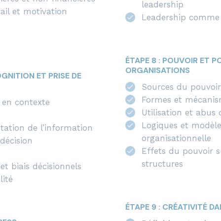
leadership
ail et motivation
Leadership comme p
ÉTAPE 8 : POUVOIR ET P
ORGANISATIONS
OGNITION ET PRISE DE
Sources du pouvoir
Formes et mécanis
 en contexte
Utilisation et abus
Logiques et modèles
étation de l’information
organisationnelle
décision
Effets du pouvoir su
structures
et biais décisionnels
lité
ÉTAPE 9 : CRÉATIVITÉ D