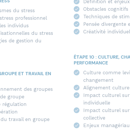
RESS
Définition et enjeux
Obstacles cognitifs
ismes du stress
Techniques de stimu
stress professionnel
Pensée divergente 
les individus
Créativité individuel
sationnelles du stress
gies de gestion du
ÉTAPE 10 : CULTURE, C
PERFORMANCE
Culture comme levi
GROUPE ET TRAVAIL EN
changement
Alignement culture
ionnement des groupes
Impact culturel su
 de groupe
individuelle
 régulation
Impact culturel su
ération
collective
 du travail en groupe
Enjeux managériaux 