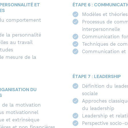
 PERSONNALITÉ ET
ÉTAPE 6 : COMMUNICAT
ES
Modèles et théorie
 du comportement
Processus de comm
interpersonnelle
de la personnalité
Communication form
lles au travail
Techniques de com
itudes
Communication et 
de mesure de la
ÉTAPE 7 : LEADERSHIP
Définition du lead
ORGANISATION DU
sociale
S
Approches classiqu
 de la motivation
du leadership
us motivationnel
Leadership et relat
ue et extrinsèque
Perspective socio-c
ères et non financières