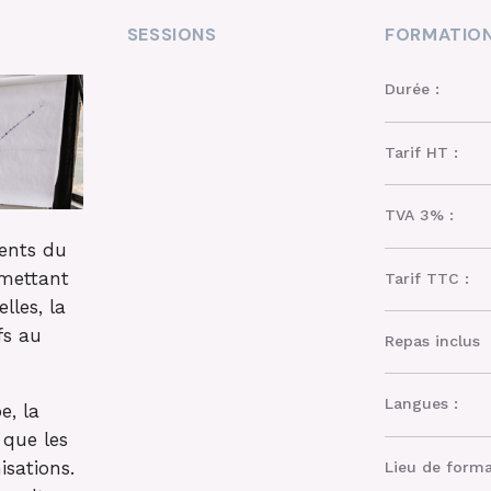
SESSIONS
FORMATIO
Durée :
Tarif HT :
TVA 3% :
ents du
mettant
Tarif TTC :
lles, la
fs au
Repas inclus
Langues :
e, la
 que les
isations.
Lieu de forma