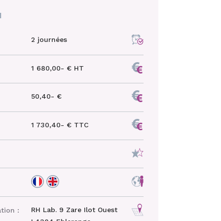
N
2 journées
1 680,00- € HT
50,40- €
1 730,40- € TTC
RH Lab. 9 Zare Ilot Ouest
tion :