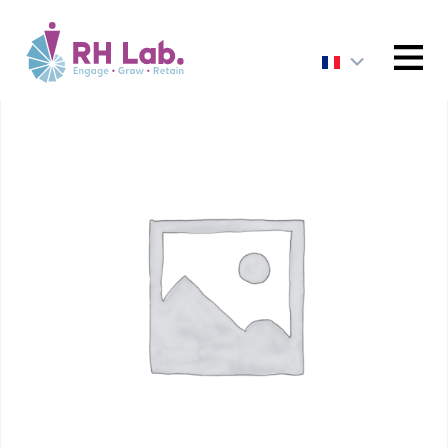
ACCUEIL
/
FINANCE
/ Comptabiliser les opérations
salariales
MENU