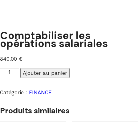
Comptabiliser les
opérations salariales
840,00
€
quantité
Ajouter au panier
de
Comptabiliser
Catégorie :
FINANCE
les
opérations
Produits similaires
salariales