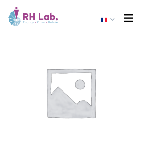
ACCUEIL
/
RESSOURCES HUMAINES
/ Intégrer
l’intelligence artificielle dans ses pratiques RH
MENU