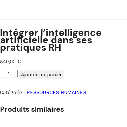
Intégrer l’intelligence
artificielle dans ses
pratiques RH
840,00
€
quantité
Ajouter au panier
de
Intégrer
Catégorie :
RESSOURCES HUMAINES
l'intelligence
artificielle
Produits similaires
dans
ses
pratiques