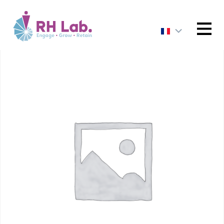
ACCUEIL
/
PARCOURS FORMATION RH
/ PARCOURS :
Développer une stratégie de recrutement et de
MENU
marque employeur