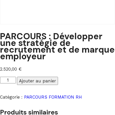
PARCOURS : Développer
une stratégie de
recrutement et de marque
employeur
2.520,00
€
quantité
Ajouter au panier
de
PARCOURS
Catégorie :
PARCOURS FORMATION RH
:
Développer
Produits similaires
une