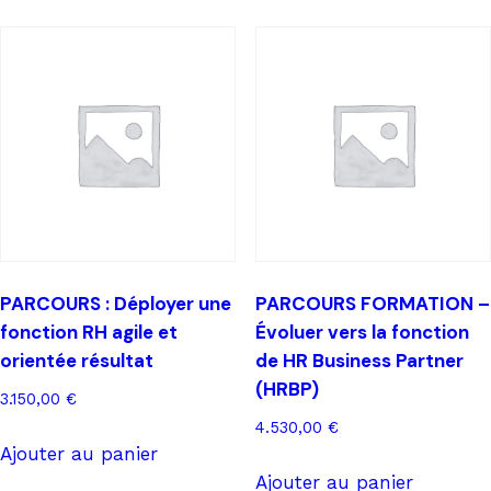
stratégie
de
recrutement
et
de
marque
employeur
PARCOURS : Déployer une
PARCOURS FORMATION –
fonction RH agile et
Évoluer vers la fonction
orientée résultat
de HR Business Partner
(HRBP)
3.150,00
€
4.530,00
€
Ajouter au panier
Ajouter au panier