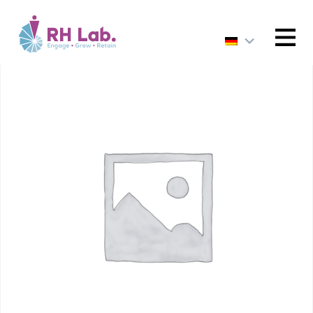
HOME
/
Uncategorized
/ 02 – Rédiger un règlement
intérieur
MENU