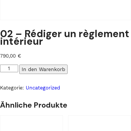
02 – Rédiger un règlement
intérieur
790,00
€
02
In den Warenkorb
-
Rédiger
Kategorie:
Uncategorized
un
règlement
Ähnliche Produkte
intérieur
Menge