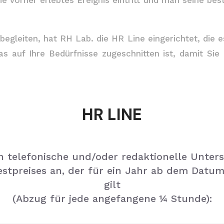
e vorher erlebtes Ereignis eintritt und man seine b
begleiten, hat RH Lab. die HR Line eingerichtet, die e
s auf Ihre Bedürfnisse zugeschnitten ist, damit Sie
HR LINE
n telefonische und/oder redaktionelle Unter
estpreises an, der für ein Jahr ab dem Dat
gilt
(Abzug für jede angefangene ¼ Stunde):