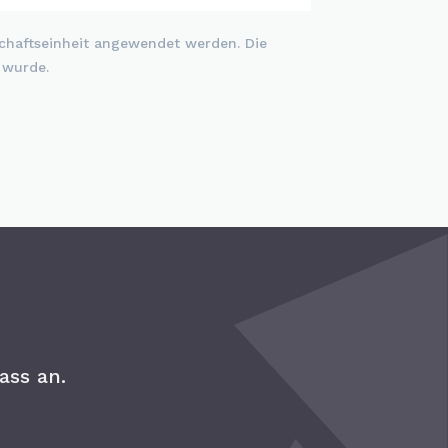
haftseinheit angewendet werden. Die
 wurde.
ass an.