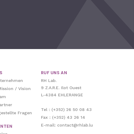
S
RUF UNS AN
nternehmen
RH Lab.
9 Z.A.R.E. Ilot Ouest
ission / Vision
L-4384 EHLERANGE
eam
artner
Tel : (+352) 26 50 08 43
estellte Fragen
Fax : (+352) 43 26 14
E-mail: contact@rhlab.lu
NTEN