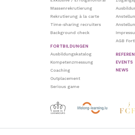
Exklusive / Erfolgshonorar
Zugangs
Massenrekrutierung
Ausbildu
Rekrutierung à la carte
Anstellu
Time-sharing recruiters
Anstellun
Background check
Impress
AGB Fort
FORTBILDUNGEN
Ausbildungskatalog
REFERE
EVENTS
Kompetenzmessung
NEWS
Coaching
Outplacement
Serious game