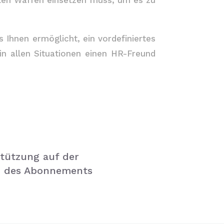
esten Waffen einsetzen muss, um es zu
s Ihnen ermöglicht, ein vordefiniertes
 in allen Situationen einen HR-Freund
stützung auf der
um des Abonnements