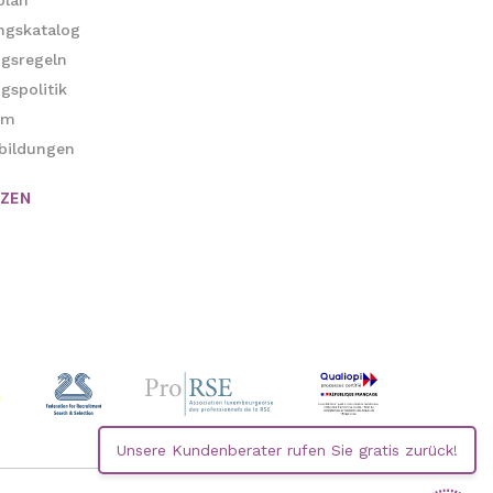
plan
ngskatalog
ngsregeln
gspolitik
um
bildungen
NZEN
Unsere Kundenberater rufen Sie gratis zurück!