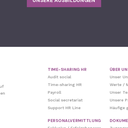
UNSERE AUSBILDUNGEN
TIME-SHARING HR
ÜBER UN
Audit social
Unser U
Time-sharing HR
Werte / M
uf
Payroll
Unser T
hen
Social secretariat
Unsere P
Support HR Line
Häufige g
PERSONALVERMITTLUNG
DOKUME