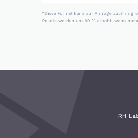
*Diese Formel kann auf Anfrage auch in g
Pakete werden um 60 % erhöht, wenn mehr a
RH Lab