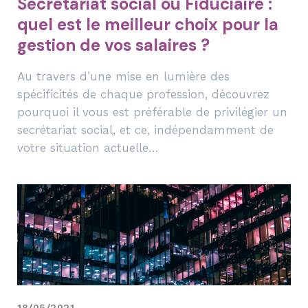
Secrétariat social ou Fiduciaire :
quel est le meilleur choix pour la
gestion de vos salaires ?
Au travers d’une mise en lumière des
spécificités de chaque profession, découvrez
pourquoi il vous est préférable de privilégier un
secrétariat social, et ce, indépendamment de
votre situation actuelle…
18/05/2021