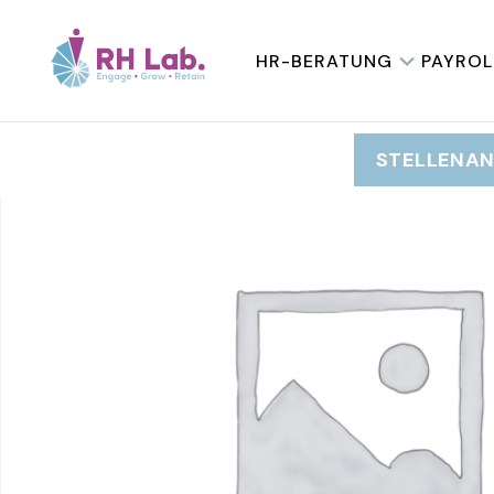
HOME
/
Uncategorized
/ 24 – Gérer son équipe avec ag
HR-BERATUNG
PAYROL
STELLENA