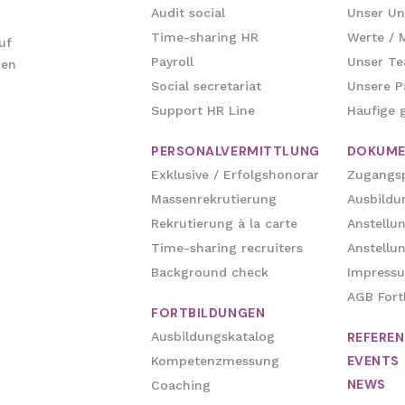
Audit social
Unser U
Time-sharing HR
Werte / M
uf
Payroll
Unser T
hen
Social secretariat
Unsere P
Support HR Line
Häufige g
PERSONALVERMITTLUNG
DOKUME
Exklusive / Erfolgshonorar
Zugangs
Massenrekrutierung
Ausbildu
Rekrutierung à la carte
Anstellu
Time-sharing recruiters
Anstellun
Background check
Impress
AGB Fort
FORTBILDUNGEN
Ausbildungskatalog
REFERE
EVENTS
Kompetenzmessung
NEWS
Coaching