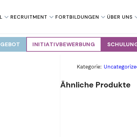
ilité
24 – Gérer 
L
RECRUITMENT
FORTBILDUNGEN
ÜBER UNS
790,00
€
NGEBOT
INITIATIVBEWERBUNG
SCHULUN
24
In den Warenk
-
Gérer
Kategorie:
Uncategorize
son
équipe
Ähnliche Produkte
avec
agilité
Menge