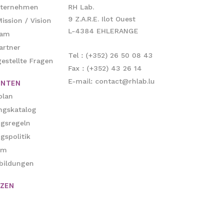
nternehmen
RH Lab.
9 Z.A.R.E. Ilot Ouest
ission / Vision
L-4384 EHLERANGE
eam
artner
Tel : (+352) 26 50 08 43
estellte Fragen
Fax : (+352) 43 26 14
E-mail: contact@rhlab.lu
NTEN
plan
ngskatalog
ngsregeln
gspolitik
um
bildungen
NZEN