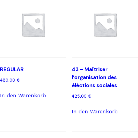
d'équipe
positive
Menge
REGULAR
43 – Maîtriser
l’organisation des
480,00
€
éléctions sociales
In den Warenkorb
425,00
€
In den Warenkorb