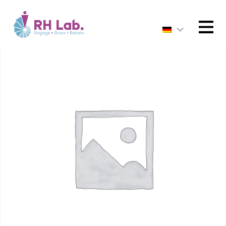
HOME
/
Uncategorized
/ 25 – Concepts à appliquer
pour une dynamique d’équipe positive
MENU