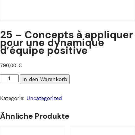
25 – Concepts à appliquer
pour une dynamique
d’équipe positive
790,00
€
25
In den Warenkorb
-
Concepts
Kategorie:
Uncategorized
à
appliquer
Ähnliche Produkte
pour
une
dynamique