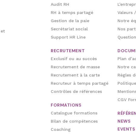
Audit RH
L’entrepr
RH à temps partagé
Valeurs /
Gestion de la paie
Notre éq
Secrétariat social
Nos part
 et
Support HR Line
Question
RECRUTEMENT
DOCUM
Exclusif ou au succès
Plan d’a
Recrutement de masse
Notre ca
Recrutement à la carte
Règles d
Recruteur à temps partagé
Politiqu
Contrôles de références
Mentions
CGV For
FORMATIONS
Catalogue formations
RÉFÉRE
NEWS
Bilan de compétences
EVENTS
Coaching