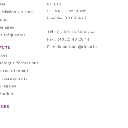
ise
RH Lab.
9 Z.A.R.E. Ilot Ouest
 Mission / Vision
L-4384 EHLERANGE
uipe
enaires
Tél : (+352) 26 50 08 43
s fréquentes
Fax : (+352) 43 26 14
E-mail: contact@rhlab.lu
ENTS
ccès
talogue formations
e recrutement
e recrutement
 légales
mation
NCES