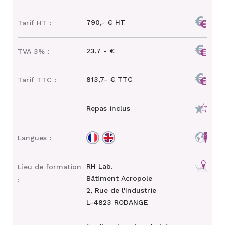
790,- € HT
Tarif HT :
23,7 - €
TVA 3% :
813,7- € TTC
Tarif TTC :
Repas inclus
Langues :
RH Lab.
Lieu de formation
Bâtiment Acropole
:
2, Rue de l'Industrie
L-4823 RODANGE